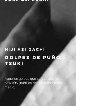
HIJI asi dachi
golpes de puño -
tsuki
Aquellos golpes que se dan con los
KENTOS (nudillos de los dedos indice y
medio)