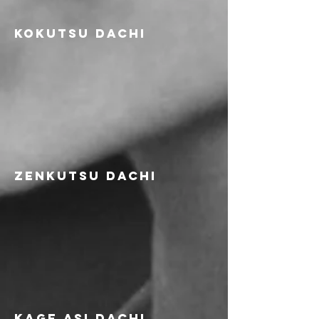
KOKUTSU DACHI
zenkutsu dachi
kage asi dachi