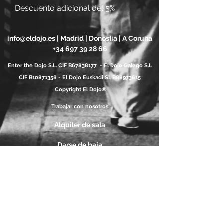
Descuento adicional del 5%
info@eldojo.es
| Madrid | Donostia | A Coruña
+34 697 39 28 66
Enter the Dojo S.L. CIF B67838177 - El Dojo Galego S.L
CIF B10871358 - El Dojo Euskadi SL B88973615
Copyright El Dojo®
Trabajar con nosotros
Alquiler de sala
Darse de baja
Patrocinadores oficiales
Politica de Privacidad