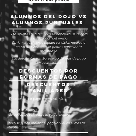
alumnos del dojo vs
alumnos puntuales
Si te apuntas a la temporada deportiva, se te hará
una reduccion del precio.
Obviamente si tienes alguan condicion medica o
causa de fuerza mayor podras cancelar tu
membresia
Los descuentos familiares y por formas de pago
son acumulables
descuentos por
formas de pago
descuentos
familiares
Descuento por pago trimestral -5%
pago ANUAL- 10%
Se aplica un 10% sobre la tarifa elegida
Solo se puede realizar el pago anual en el mes de
Septiembre