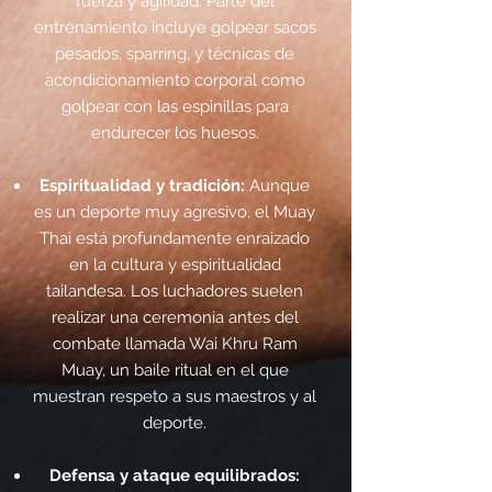
fuerza y agilidad. Parte del
entrenamiento incluye golpear sacos
pesados, sparring, y técnicas de
acondicionamiento corporal como
golpear con las espinillas para
endurecer los huesos.
Espiritualidad y tradición:
Aunque
es un deporte muy agresivo, el Muay
Thai está profundamente enraizado
en la cultura y espiritualidad
tailandesa. Los luchadores suelen
realizar una ceremonia antes del
combate llamada Wai Khru Ram
Muay, un baile ritual en el que
muestran respeto a sus maestros y al
deporte.
Defensa y ataque equilibrados: