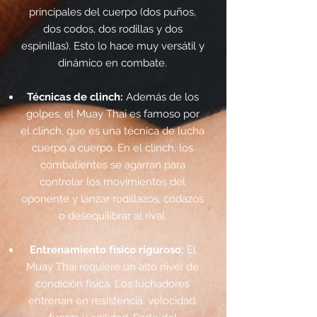
principales del cuerpo (dos puños,
dos codos, dos rodillas y dos
espinillas). Esto lo hace muy versátil y
dinámico en combate.
Técnicas de clinch:
Además de los
golpes, el Muay Thai es famoso por
el clinch, que es una técnica de lucha
cuerpo a cuerpo. En el clinch, los
combatientes se agarran para
controlar los movimientos del
oponente y lanzar rodillazos, codazos
o desequilibrar al rival.
Entrenamiento físico riguroso:
El
Muay Thai requiere un alto nivel de
condición física. Los luchadores
entrenan en resistencia, velocidad,